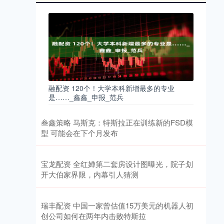
融配资 120个！大学本科新增最多的专业
是……_鑫鑫_申报_范兵
叁鑫策略 马斯克：特斯拉正在训练新的FSD模
型 可能会在下个月发布
宝龙配资 全红婵第二套房设计图曝光，院子划
开大伯家界限，内幕引人猜测
瑞丰配资 中国一家曾估值15万美元的机器人初
创公司如何在两年内击败特斯拉