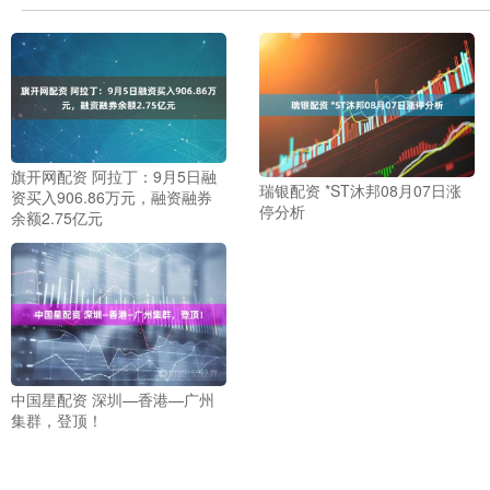
旗开网配资 阿拉丁：9月5日融
瑞银配资 *ST沐邦08月07日涨
资买入906.86万元，融资融券
停分析
余额2.75亿元
中国星配资 深圳—香港—广州
集群，登顶！