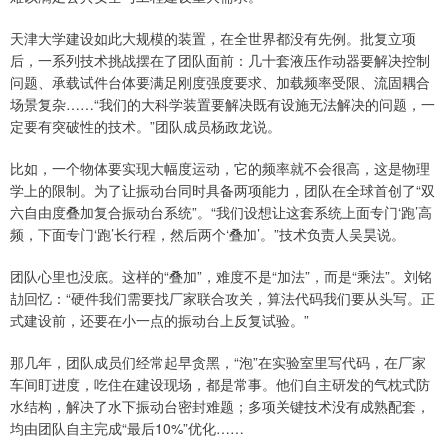
天津大学建设如此大规模的装置，在全世界都没有先例。批复立项
后，一系列技术挑战摆在了团队面前：几十套液压作动器要解决控制
问题、承载试件台体要满足刚度强度要求、加载频率受限、流固耦合
场景复杂……“我们的大科学装置要解决既有设施无法解决的问题，一
定要有突破性的技术。”团队成员杨政龙说。
比如，一个物体要实现大幅度运动，它的频率就不会很高，这是物理
学上的限制。为了让振动台同时具备两项能力，团队在全球首创了“双
六自由度叠加复合振动台系统”。“我们设想让这套系统上面专门‘跑’高
频，下面专门‘跑’长行程，然后两个‘叠加’。”技术负责人吴昊说。
团队心里也没底。这样的“叠加”，难度不是“加法”，而是“乘法”。刘铭
劼回忆：“硬件我们需要找厂家联合攻关，算法代码我们要从头写。正
式建设前，还要在小一点的振动台上反复试验。”
那几年，团队成员们经常起早贪黑，“泡”在实验室里写代码，在厂家
车间盯进度，吃住在建设现场，都是常事。他们自主研发的气枕式防
水结构，解决了水下振动台密封难题；多项关键技术没有成熟配套，
均由团队自主完成“最后10%”优化……