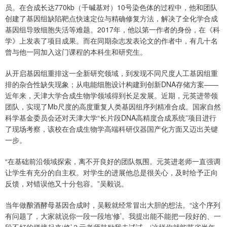
员。在合成长达770kb（千碱基对）10号染色体的过程中，他和团队
创建了基因组缺陷靶点快速定位与精确修复方法，解决了全化学合成
基因组导致细胞失活等难题。2017年，他以第一作者的身份，在《科
学》上发表了项目成果。而在同期杂志发表论文的作者中，有几十名
曾与他一同加入这门课程的本科生和研究生。
从开启基因组重排这一全新研究领域，到发现不同尺度人工基因组重
排的杂合性缺失现象；从电能细胞设计构建到创新DNA存储方案——
近年来，天津大学合成生物学领域得到长足发展。近期，元英进带领
团队，实现了Mb尺度的高度重复人类基因组序列精准合成。国家自然
科学基金委员会还对天津大学“长片段DNA高精度合成系统”项目进行
了现场考察，该校在合成生物学高端科研仪器国产化方面又迈出关键
一步。
“在基础前沿领域探索，离不开良好的团队氛围。元英进老师一直强调
让学生有充分的自主权。对学生的进展他总是很关心，及时给予正向
反馈，对错误他又十分包容。”吴毅说。
当年做酿酒酵母基因合成时，吴毅就经常冒出大胆的想法。“这个序列
有问题了，大家就说你一段一段地‘修’。我提出能不能把一段好的、一