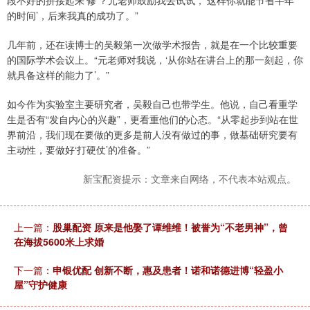
段不好的拼接起来‘修’？元老师鼓励我去试试，‘这样你就能节省半年
的时间’，后来我真的成功了。”
几年前，还在读博士的吴毅第一次做学术报告，就是在一个比较重要
的国际学术会议上。“元老师对我说，‘从你站在讲台上的那一刻起，你
就具备这样的能力了’。”
如今作为实验室主要研究者，吴毅自己也带学生。他说，自己看重学
生是否有“发自内心的兴趣”，更看重他们的心态。“从零起步到站在世
界前沿，我们现在要做的更多是前人没有做过的事，做基础研究要有
主动性，要做好‘打硬仗’的准备。”
新宝配资提示：文章来自网络，不代表本站观点。
上一篇：
股巢配资 原来是他娶了谭维维！被誉为“不老男神”，曾
在海拔5600米上求婚
下一篇：
申银优配 创新不断，惠及患者！诺和诺德进博“轻盈小
屋”守护健康