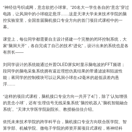
“神经信号织成网，意念欲把小球掌。”20名大一学生各自的“意念”穿过
电路，让风洞中的小球稳定悬浮……这是天津大学未来技术学院的脑
控实验室里，全国首届脑机接口专业方向的首门项目式课程中的一
幕。
课堂上，每位同学都需要自主设计搭建一个完整的闭环控制系统，大
家“脑洞大开”，各自完成了自己的技术“进化”，设计出来的系统也是各
有所长——
刘同学设计的系统能通过外置OLED屏实时显示脑电波的FFT频谱；
段同学的脑电采集系统拥有逼近理想仿真结果的带通滤波和陷波性
能；蒋同学的控制模块可以让风洞小球在±2毫米的超低误差内悬
浮……
“这样的项目式课程，脑机接口专业方向一共开了4门，除了‘认知增强
的意念小球’，还有‘生理信号无线采集系统’‘脑控机器人’‘脑机智能融合
系统’。”天津大学医学院副院长、教授杨佳佳介绍。
依托未来技术学院的跨学科平台，脑机接口专业方向联合医学院、智
算学部、机械学院、微电子学院的师资开展项目式课程，将神经科