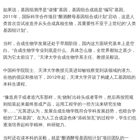
如果说，基因组测序是“读懂”基因，基因组合成就是“编写”基因。
2011年，国际科学合作项目“酿酒酵母基因组合成计划”启动，这是人
类首次尝试改造并从头合成真核生物，其重要性不亚于上世纪的“人类
基因组计划”。
当时，合成生物学发展还处于早期阶段，国内这方面研究基本上是空
白。“合成生物学专业到底是什么、具体怎么做，全世界都知之甚少，
因为它太前沿了。”天津大学合成生物学系主任、教授吴毅说。
中国科学院院士、天津大学教授元英进却敏锐察觉到该领域的潜力。
在他的倡议和推动下，2012年起，天津大学开设了构建人工基因组的
本科生课程。
“像造房子或者造汽车那样，先‘烧制’出砖头或者零件，然后再按照规
则组装起来最终形成产品，运用工程学的一些方法来研究生物
学……”元英进认为，发展合成生物学既符合学科发展趋势，也暗合学
校的“工科基因”。在为人工合成染色体“添砖加瓦”的过程中，学生们也
逐渐培养起科学精神、科研能力。
当时还在读本科的吴毅，就是“酿酒酵母基因组计划”项目团队的一