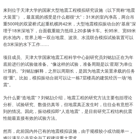
来到位于天津大学的国家大型地震工程模拟研究设施（以下简称“地震
大装置”），最直观的感受是什么都很“大”：31米的室内净高，两台吊
重500吨的双梁桥式起重机横跨42米，大型地震模拟振动台的“基座”深
埋于18米深地下，台面载重能力抵得上20多辆卡车。长95米、宽69米
的水池内，世界上唯一双台地震、波浪、水流联合模拟试验装置可以
在3米深的水下工作……
项目成员、天津大学国家地震工程科学中心副研究员刘铭劼正在为年
底前进行的试验做准备。“像这样的试验，准备周期是以‘星期’为单位
计算的。”刘铭劼解释，之所以周期长，是因为地震大装置承载的任务
很“重”。比如，模拟振动台就可以让一栋7层楼高的建筑经历一场“地
震”。
为什么要“造地震”？刘铭劼介绍，地震工程的研究方法主要包括理论
分析、试验研究、数值仿真等，但地震真正发生时，往往会有意想不
到的情况。因此，振动模拟即“人造地震”，是目前研究工程结构抗震
性能最直接有效的试验方法。
然而，此前国内外已有的地震模拟设施，由于规模较小或功能单一，
难以满足公共安全与工程建设重大需求。