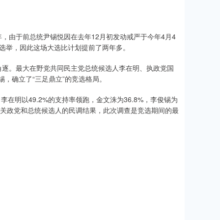
年，由于前总统尹锡悦因在去年12月初发动戒严于今年4月4
统选举，因此这场大选比计划提前了两年多。
角逐。最大在野党共同民主党总统候选人李在明、执政党国
，确立了“三足鼎立”的竞选格局。
，李在明以49.2%的支持率领跑，金文洙为36.8%，李俊锡为
公布相关政党和总统候选人的民调结果，此次调查是竞选期间的最