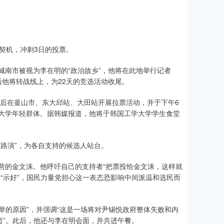
契机，冲刺3日的投票。
城南市被视为李在明的“政治故乡”，他将在此地举行记者
他将转战线上，为22天的竞选活动收尾。
随后在釜山市、东大邱站、大田站开展拉票活动，并于下午6
大学年轻群体。据韩媒报道，他将于韩国工学大学学生食堂
路演”，为各自支持的候选人站台。
营的金文洙。他呼吁自己的支持者“把票投给金文洙，这样就
“示好”，国民力量党担心这一表态恐影响中间派温和选民而
举的原因”，并强调“这是一场将对尹锡悦政府整体失败和内
责”。此后，他还与李在明会面，并共进午餐。