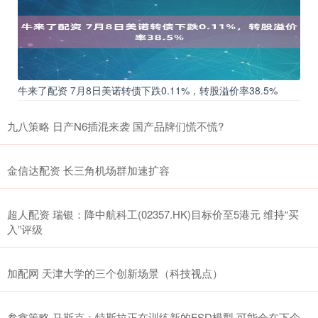
牛来了配资 7月8日美诺转债下跌0.11%，转股溢价率38.5%
九八策略 日产N6插混来袭 国产品牌们慌不慌?
金信达配资 长三角机场群加速扩容
超人配资 瑞银：降中航科工(02357.HK)目标价至5港元 维持“买
入”评级
加配网 天津大学的三个创新场景（科技视点）
叁鑫策略 马斯克：特斯拉正在训练新的FSD模型 可能会在下个