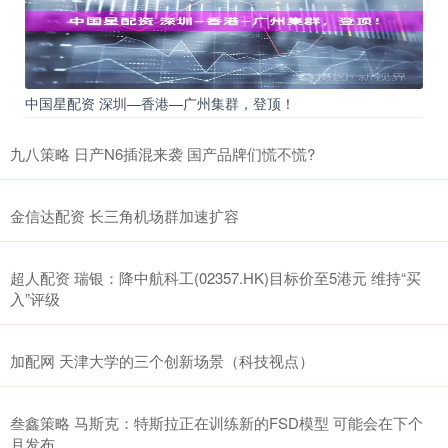
中国星配资 深圳—香港—广州集群，登顶！
九八策略 日产N6插混来袭 国产品牌们慌不慌?
金信达配资 长三角机场群加速扩容
超人配资 瑞银：降中航科工(02357.HK)目标价至5港元 维持“买
入”评级
加配网 天津大学的三个创新场景（科技视点）
叁鑫策略 马斯克：特斯拉正在训练新的FSD模型 可能会在下个
月发布