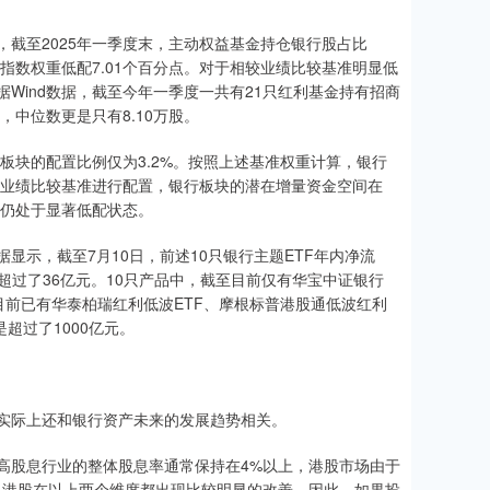
截至2025年一季度末，主动权益基金持仓银行股占比
800指数权重低配7.01个百分点。对于相较业绩比较基准明显低
Wind数据，截至今年一季度一共有21只红利基金持有招商
股，中位数更是只有8.10万股。
板块的配置比例仅为3.2%。按照上述基准权重计算，银行
循业绩比较基准进行配置，银行板块的潜在增量资金空间在
置仍处于显著低配状态。
示，截至7月10日，前述10只银行主题ETF年内净流
超过了36亿元。10只产品中，截至目前仅有华宝中证银行
目前已有华泰柏瑞红利低波ETF、摩根标普港股通低波红利
超过了1000亿元。
实际上还和银行资产未来的发展趋势相关。
高股息行业的整体股息率通常保持在4%以上，港股市场由于
，港股在以上两个维度都出现比较明显的改善。因此，如果投