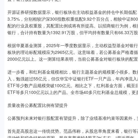
开源证券研报数据显示，银行板块在主动权益基金的持仓中长期低配，
3.75%，分别相较沪深300指数权重低配9.92个百分点，相较中证
配的行业及权重股，其配置比例或将有所提高。以招商银行为例，根据
银行，合计持有数量为1392.91万股，但平均持有数量只有66.33万
根据华夏基金测算，2025年一季度数据显示，主动权益型基金对银行
板块的理论标配规模应为2965亿元。这意味着，若公募基金严格遵
2000亿元以上。这一测算结果表明，当前公募基金对银行板块的配
进一步看，和红利基金规模相比，银行主题基金的规模要小很多。数据显
入，勉强超过55亿元，但仅华宝中证银行ETF一只产品，年内净流入
ETF等少数产品规模突破100亿元。相比之下，红利基金方面，截至
ETF等多只100亿元以上的产品。全市场40多只红利基金总规模，更是
质量改善公募配置比例有望提升
公募预判未来对银行股配置有望提升，除了业绩基准约束等因素外，
首先是高股息这一传统优势。范晶伟称，从股息率角度来看，银行等
流动性和税负结构的原因，股息率普遍较A股高2%左右。“最近两年