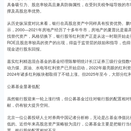
具备吸引力、股息率较高且兼具防御属性，在受到关税争端导致的市
撑及高股息率优势。
从历史纵深度对比来看，银行在高股息资产中同样具有投资优势。鹏
示，2000—2021年房地产经历了十多年牛市，房地产的夏普比是最
找替代资产，风格切换下，银行股等红利资产正是从这一时期开始走
ROE且股息率较高的资产的出现，得益于监管层的鼓励和指导，也
现金进行股东回报。
嘉实红利精选混合基金的基金经理陈黎明统计长江证券三级行业指数中2
动力煤、原油、水电等红利资产已开始启动，2022年最亮眼的红利资
2024年诸多红利板块都取得了不错上涨。但2025年至今，大部分
公募基金显著低配
虽然银行股迎来一轮上涨行情，但公募基金过往对银行股的配置相对
献，仍有较大提升空间。
北京一位公募投研人士对券商中国记者分析称，无论是占基金净值比
低的。近些年来高股息资产策略较为流行，公募基金主要是把银行当
置，银行股的配置相对不足。