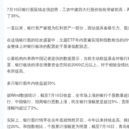
7月10日银行股延续走强趋势，工农中建四大行股价纷纷突破前高
了35%。
一直以来，银行资产被视为红利资产一部分，因估值具备吸引力、股
在这场银行股的狂欢盛宴中，主题ETF年内普遍实现和指数相当的2
金整体上对银行板块的配置处于显著低配状态。
公募机构向券商中国记者提供的数据显示，当前主动权益基金对银行
置，银行板块的潜在增量资金空间在2000亿元以上。对于相较业绩
有所提高。
多只银行股年内收益超35%
据Wind数据统计，截至7月10日收盘，全市场上涨的银行个股数量
行、中国银行、招商银行悉数上涨，民生银行涨幅更是超过5%，贵
涨幅均超过了2%。
实际上，银行股行情早在去年底就悄然开启，今年以来持续走高。根据Wi
过20%。和指数相比，个股累计涨幅更为明显，截至7月10日，青