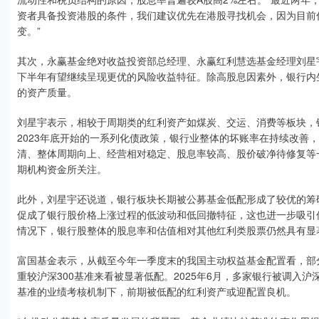
资者具备投资港股的条件，我们建议优先在港股寻找机会，因为目前
变。”
其次，永赢基金绝对收益投资部总经理、永赢红利慧选基金经理刘星
下半年有望继续呈现更优的风险收益特征。除高股息因素外，银行内
的资产质量。
刘星宇表示，相较于周期类的红利资产如煤炭、交运、消费等板块，
2023年底开始的一系列化债政策，银行业整体的坏账率在持续改善
清、整体周期向上、经营相对稳定、股息率较高、股价破净待修复等
期机构资金所关注。
此外，刘星宇还说道，银行板块长期被公募基金低配形成了较优的筹
促成了银行股价格上涨过程的低波动和低回撤特征，这也进一步吸引
情况下，银行股整体的股息率和估值相对其他红利类股票仍然具有显
富国基金表示，从截至今年一季度末的我国主动权益基金配置看，部
重较沪深300基准来看被显著低配。2025年6月，多家银行被调入沪深
基准的业绩考核机制下，前期被低配的红利资产或迎配置良机。