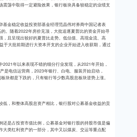
场震荡中取得一定避险效果，银行板块具备较稳定的业绩支
华基金稳定收益投资部基金经理范晶伟对券商中国记者表
高的。随着2022年房价见顶，大批追逐夏普比的资金开始寻
强，且呈现出较好的夏普比走势。低估值、高现金流、高
得益于大批前期进行大资本开支的企业开始进入收获期，通过
021年以来表现不错的细分行业发现，从2021年开始，
产是电信运营商，2023年银行、白电、服装开始启动，
红利板块都是下跌的，只有银行等少数高股息板块逆势上涨。
较低，和整体高股息资产相比，银行股对公募基金收益的贡
例还是占投资市值比例，公募基金对银行股的持股市值是偏
作大类红利资产的一部分，其中又以煤炭、交运等重点配