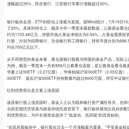
涨幅超过35%，民生银行、江苏银行等累计涨幅超过30%。
银行板块走强，ETF的联动上涨最为直观。据Wind统计，7月10日
了20%。具体到持仓上，截至今年一季度末最新数据，公募基金重仓的
约为1723.48亿元，持股市值占基金净值比为0.54%，占基金股票
行股，分别为招商银行、兴业银行和工商银行，持有市值分别为686.5
均在700亿元以下。
从不同类型的基金来看，重仓股银行股最为明显的基金产品，实际上是
为例，截至一季度末一共有859只公募重仓该股，是公募基金重仓最多
华夏上证50ETF（2.27亿股）、华泰柏瑞沪深300ETF（2.03亿股
300ETF、嘉实沪深300ETF持有数量均超过8000万股，华宝中证银行
红利优势突出是主要上涨原因
谈及银行股上涨原因时，基金人士认为既和银行资产属性有关，也和
当前宏观经济筑底与政策持续托底背景下，银行板块展现出良好的配
利优势突出，为中长期资金提供了“低波动、高回报”的优质标的。
“在高息股板块中，银行股在过去一个月涨幅最为显著。”平安基金