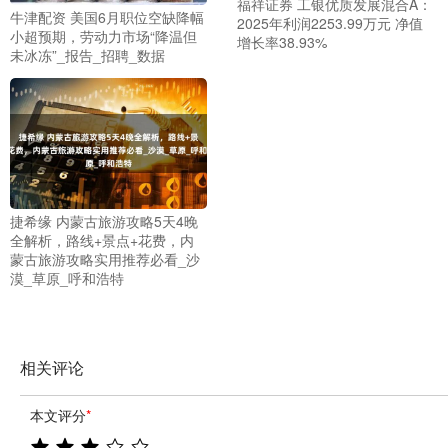
福祥证券 工银优质发展混合A：
牛津配资 美国6月职位空缺降幅
2025年利润2253.99万元 净值
小超预期，劳动力市场“降温但
增长率38.93%
未冰冻”_报告_招聘_数据
捷希缘 内蒙古旅游攻略5天4晚
全解析，路线+景点+花费，内
蒙古旅游攻略实用推荐必看_沙
漠_草原_呼和浩特
相关评论
本文评分
*