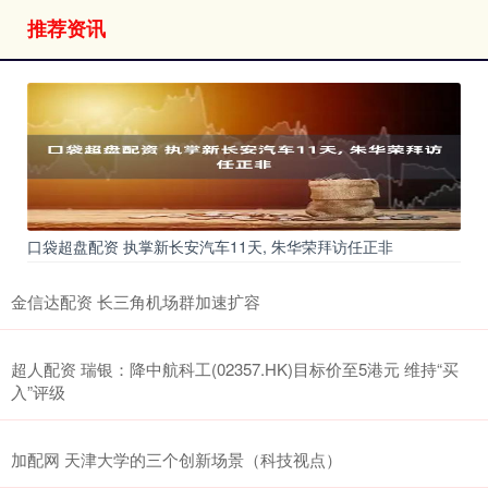
推荐资讯
口袋超盘配资 执掌新长安汽车11天, 朱华荣拜访任正非
金信达配资 长三角机场群加速扩容
超人配资 瑞银：降中航科工(02357.HK)目标价至5港元 维持“买
入”评级
加配网 天津大学的三个创新场景（科技视点）