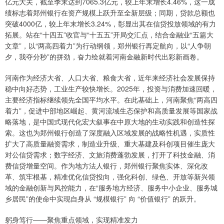
亿元大关，截至季末达到7065.3亿元，较上年末增长4.46%，这一成
绩标志着郑州银行在资产规模上跃升至全新层级；同期，贷款总额也
突破4000亿，较上年末增长3.24%，彰显出其在信贷投放领域的有力
拓展。站在“十四五”收官与“十五五”开局交汇点，结合金融业“五篇大
文章”，以“两高四着力”为行动纲领，郑州银行再定航向，以“人争朝
夕，我夺分秒”的拼劲，奋力绘就着河南金融新时代出彩新画卷。
河南作为经济大省、人口大省、粮食大省，近年来经济社会发展保持
稳中向好态势，工业生产较快增长。2025年，投资与消费加速回暖，
主要经济指标继续领先全国平均水平。在此基础上，河南聚焦“两高四
着力”，促进中部地区崛起、黄河流域生态保护和高质量发展等国家战
略落地，是中国式现代化宏大叙事在中原大地的生动实践和创造性探
索。这也为郑州银行创造了深度融入区域发展的战略性机遇，实质性
扩大了高质量融资需求，制造业升级、重大基建及科创项目催生庞大
对公信贷需求；数字经济、文旅消费蓬勃发展，打开了科技金融、消
费信贷增量空间。作为地方法人银行，郑州银行聚焦实体、深化改
革、筑牢根基，精准优化信贷投向，强化科创、绿色、开放等新兴领
域的金融创新与风控能力，在“服务地方经济、服务中小企业、服务城
乡居民”的使命中实现自身从 “规模银行” 向 “价值银行” 的跃升。
躬身笃行——聚焦重点领域，实现精准发力