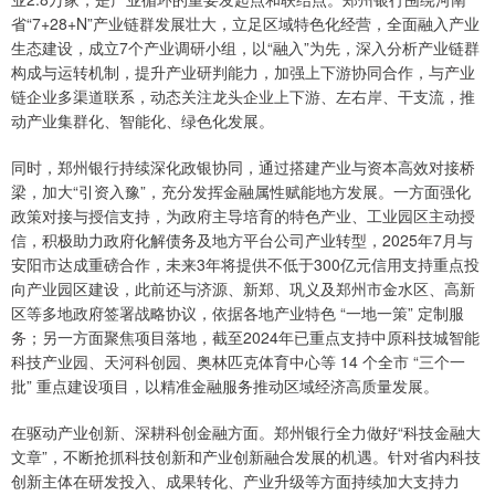
省“7+28+N”产业链群发展壮大，立足区域特色化经营，全面融入产业
生态建设，成立7个产业调研小组，以“融入”为先，深入分析产业链群
构成与运转机制，提升产业研判能力，加强上下游协同合作，与产业
链企业多渠道联系，动态关注龙头企业上下游、左右岸、干支流，推
动产业集群化、智能化、绿色化发展。
同时，郑州银行持续深化政银协同，通过搭建产业与资本高效对接桥
梁，加大“引资入豫”，充分发挥金融属性赋能地方发展。一方面强化
政策对接与授信支持，为政府主导培育的特色产业、工业园区主动授
信，积极助力政府化解债务及地方平台公司产业转型，2025年7月与
安阳市达成重磅合作，未来3年将提供不低于300亿元信用支持重点投
向产业园区建设，此前还与济源、新郑、巩义及郑州市金水区、高新
区等多地政府签署战略协议，依据各地产业特色 “一地一策” 定制服
务；另一方面聚焦项目落地，截至2024年已重点支持中原科技城智能
科技产业园、天河科创园、奥林匹克体育中心等 14 个全市 “三个一
批” 重点建设项目，以精准金融服务推动区域经济高质量发展。
在驱动产业创新、深耕科创金融方面。郑州银行全力做好“科技金融大
文章”，不断抢抓科技创新和产业创新融合发展的机遇。针对省内科技
创新主体在研发投入、成果转化、产业升级等方面持续加大支持力