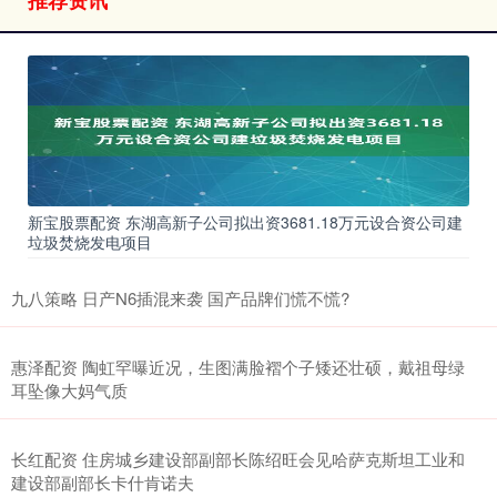
推荐资讯
新宝股票配资 东湖高新子公司拟出资3681.18万元设合资公司建
垃圾焚烧发电项目
九八策略 日产N6插混来袭 国产品牌们慌不慌?
惠泽配资 陶虹罕曝近况，生图满脸褶个子矮还壮硕，戴祖母绿
耳坠像大妈气质
长红配资 住房城乡建设部副部长陈绍旺会见哈萨克斯坦工业和
建设部副部长卡什肯诺夫