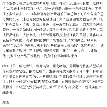
攻坚业务，推进全领域转型落地见效。锚定一流城商行标准，始终坚
持“从实践中来到实践中去”，郑州银行着力推进业务转型工作。零售
业务多维发力，2024年储蓄存款增量超前三年总和；对公业务建立总
分协同机制，通过夯实政务金融基础，为产业金融发力创造条件，扛
牢科创金融和普惠小微政治责任，业务发展行稳致远；强力攻坚风险
管控，全面启动风险内控转型，模块化推进，以信用风险为突破，完
成押品评估、放款审核、贷后管理等风控流程优化和重塑，逐步建立
包括市场风险、流动性风险和操作风险在内，“横向到边、纵向到
底”的全风险管理体系；夯实数字基建底座，推动数字化转型跃升，通
过拓展政务数据、产业链数据场景应用，建立“小步快跑、快速迭
代”的数字化产品开发机制，提升综合金融服务能力。
物有甘苦，尝之者识；道有夷险，履之者知。郑州银行将把转型成效
落到客户体验提升的每处细节、业务流程优化的每个环节中：持续夯
实县域金融网格化布局，用科技赋能让普惠服务更精准；深耕产业赛
道，以对公转型的“专精”匹配实体需求，在风险防控的“严实”中筑牢发
展根基，以转型的深度与精度，为“五个强省”建设递上一份扎实的金
融答卷。
结语