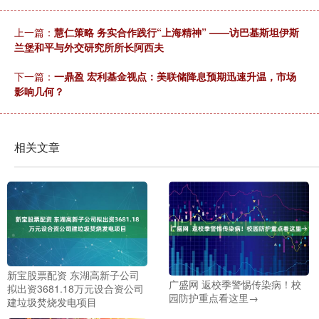
上一篇：
慧仁策略 务实合作践行“上海精神” ——访巴基斯坦伊斯
兰堡和平与外交研究所所长阿西夫
下一篇：
一鼎盈 宏利基金视点：美联储降息预期迅速升温，市场
影响几何？
相关文章
新宝股票配资 东湖高新子公司
广盛网 返校季警惕传染病！校
拟出资3681.18万元设合资公司
园防护重点看这里→
建垃圾焚烧发电项目