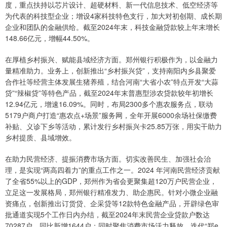
度，重点扶持以芯片设计、超硬材料、新一代信息技术、低空经济等
为代表的科技型企业；增设4家科技特色支行，加大对初创期、成长期
企业和团队的金融供给。截至2024年末，科技金融贷款较上年末增长
148.66亿元，增幅44.50%。
在厚植乡村振兴、赋能县域经济方面。郑州银行积极作为，以金融力
量精准助力。业务上，创新推出“乡村振兴贷”，支持南阳内乡县聚爱
合作社等经营主体发展生猪养殖，结合河南“大省小农”特点开发“大蒜
贷”“辣椒贷”等特色产品，截至2024年末普惠型涉农贷款较年初增长
12.94亿元，增速16.09%。同时，布局2300多个惠农服务点，联动
5179户商户打造“惠农点+场景”服务网，全年开展6000余场社保缴费
补贴、义诊下乡等活动，累计发行乡村振兴卡25.85万张，用实干助力
乡村提质、县域增效。
在助力民营经济、提振消费市场方面。切实改善民生、加强社会治
理，是实现“两高四着力”的重点工作之一。2024 年河南民营经济贡献
了全省55%以上的GDP，郑州作为省会更聚集超120万户民营企业，
立足这一发展格局，郑州银行精准发力、助企惠民。针对小微企业融
资痛点，创新推出订货贷、企采贷等12款特色金融产品，开辟绿色审
批通道实现5个工作日内办结，截至2024年末民营企业贷款户数达
70287户，同比新增1644户；同时聚焦消费市场活力释放，迭代“郑e