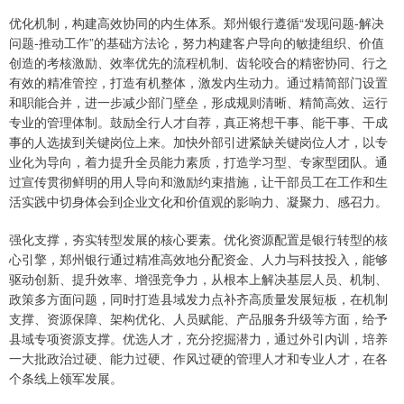
优化机制，构建高效协同的内生体系。郑州银行遵循“发现问题-解决
问题-推动工作”的基础方法论，努力构建客户导向的敏捷组织、价值
创造的考核激励、效率优先的流程机制、齿轮咬合的精密协同、行之
有效的精准管控，打造有机整体，激发内生动力。通过精简部门设置
和职能合并，进一步减少部门壁垒，形成规则清晰、精简高效、运行
专业的管理体制。鼓励全行人才自荐，真正将想干事、能干事、干成
事的人选拔到关键岗位上来。加快外部引进紧缺关键岗位人才，以专
业化为导向，着力提升全员能力素质，打造学习型、专家型团队。通
过宣传贯彻鲜明的用人导向和激励约束措施，让干部员工在工作和生
活实践中切身体会到企业文化和价值观的影响力、凝聚力、感召力。
强化支撑，夯实转型发展的核心要素。优化资源配置是银行转型的核
心引擎，郑州银行通过精准高效地分配资金、人力与科技投入，能够
驱动创新、提升效率、增强竞争力，从根本上解决基层人员、机制、
政策多方面问题，同时打造县域发力点补齐高质量发展短板，在机制
支撑、资源保障、架构优化、人员赋能、产品服务升级等方面，给予
县域专项资源支撑。优选人才，充分挖掘潜力，通过外引内训，培养
一大批政治过硬、能力过硬、作风过硬的管理人才和专业人才，在各
个条线上领军发展。