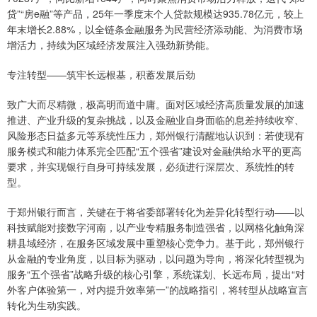
贷”“房e融”等产品，25年一季度末个人贷款规模达935.78亿元，较上
年末增长2.88%，以全链条金融服务为民营经济添动能、为消费市场
增活力，持续为区域经济发展注入强劲新势能。
专注转型——筑牢长远根基，积蓄发展后劲
致广大而尽精微，极高明而道中庸。面对区域经济高质量发展的加速
推进、产业升级的复杂挑战，以及金融业自身面临的息差持续收窄、
风险形态日益多元等系统性压力，郑州银行清醒地认识到：若使现有
服务模式和能力体系完全匹配“五个强省”建设对金融供给水平的更高
要求，并实现银行自身可持续发展，必须进行深层次、系统性的转
型。
于郑州银行而言，关键在于将省委部署转化为差异化转型行动——以
科技赋能对接数字河南，以产业专精服务制造强省，以网格化触角深
耕县域经济，在服务区域发展中重塑核心竞争力。基于此，郑州银行
从金融的专业角度，以目标为驱动，以问题为导向，将深化转型视为
服务“五个强省”战略升级的核心引擎，系统谋划、长远布局，提出“对
外客户体验第一，对内提升效率第一”的战略指引，将转型从战略宣言
转化为生动实践。