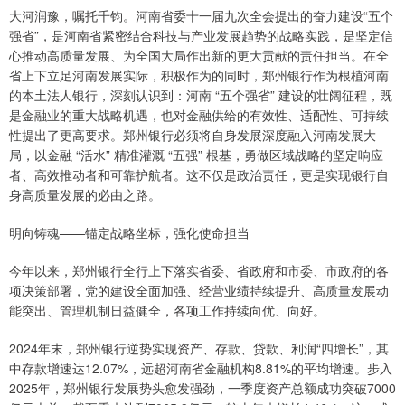
大河润豫，嘱托千钧。河南省委十一届九次全会提出的奋力建设“五个
强省”，是河南省紧密结合科技与产业发展趋势的战略实践，是坚定信
心推动高质量发展、为全国大局作出新的更大贡献的责任担当。在全
省上下立足河南发展实际，积极作为的同时，郑州银行作为根植河南
的本土法人银行，深刻认识到：河南 “五个强省” 建设的壮阔征程，既
是金融业的重大战略机遇，也对金融供给的有效性、适配性、可持续
性提出了更高要求。郑州银行必须将自身发展深度融入河南发展大
局，以金融 “活水” 精准灌溉 “五强” 根基，勇做区域战略的坚定响应
者、高效推动者和可靠护航者。这不仅是政治责任，更是实现银行自
身高质量发展的必由之路。
明向铸魂——锚定战略坐标，强化使命担当
今年以来，郑州银行全行上下落实省委、省政府和市委、市政府的各
项决策部署，党的建设全面加强、经营业绩持续提升、高质量发展动
能突出、管理机制日益健全，各项工作持续向优、向好。
2024年末，郑州银行逆势实现资产、存款、贷款、利润“四增长”，其
中存款增速达12.07%，远超河南省金融机构8.81%的平均增速。步入
2025年，郑州银行发展势头愈发强劲，一季度资产总额成功突破7000