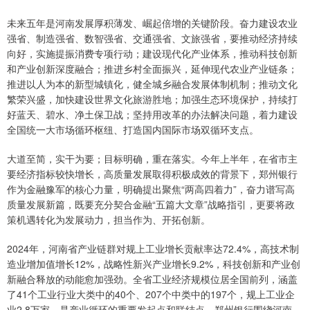
未来五年是河南发展厚积薄发、崛起倍增的关键阶段。奋力建设农业
强省、制造强省、数智强省、交通强省、文旅强省，要推动经济持续
向好，实施提振消费专项行动；建设现代化产业体系，推动科技创新
和产业创新深度融合；推进乡村全面振兴，延伸现代农业产业链条；
推进以人为本的新型城镇化，健全城乡融合发展体制机制；推动文化
繁荣兴盛，加快建设世界文化旅游胜地；加强生态环境保护，持续打
好蓝天、碧水、净土保卫战；坚持用改革的办法解决问题，着力建设
全国统一大市场循环枢纽、打造国内国际市场双循环支点。
大道至简，实干为要；目标明确，重在落实。今年上半年，在省市主
要经济指标较快增长，高质量发展取得积极成效的背景下，郑州银行
作为金融豫军的核心力量，明确提出聚焦“两高四着力”，奋力谱写高
质量发展新篇，既要充分契合金融“五篇大文章”战略指引，更要将政
策机遇转化为发展动力，担当作为、开拓创新。
2024年，河南省产业链群对规上工业增长贡献率达72.4%，高技术制
造业增加值增长12%，战略性新兴产业增长9.2%，科技创新和产业创
新融合释放的动能愈加强劲。全省工业经济规模位居全国前列，涵盖
了41个工业行业大类中的40个、207个中类中的197个，规上工业企
业2.8万家，是产业循环的重要发起点和联结点。郑州银行围绕河南